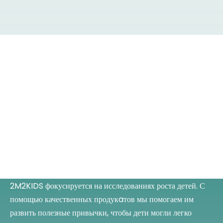
Почему выбирают 2M2KIDS?
Инновационный бренд
Точное производство
Расширенный дизайн
2M2KIDS фокусируется на исследованиях роста детей. С
помощью качественных продукaтов мы помогаем им
развить полезные привычки, чтобы дети могли легко