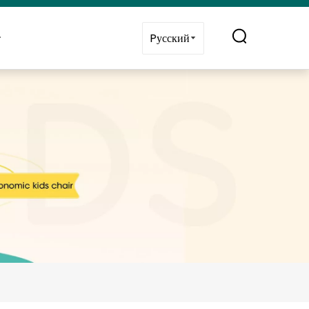
я с нами
Pусский